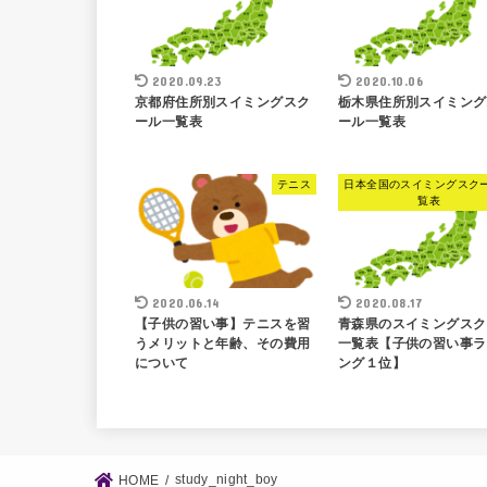
2020.09.23
2020.10.06
京都府住所別スイミングスク
栃木県住所別スイミング
ール一覧表
ール一覧表
テニス
日本全国のスイミングスク
覧表
2020.06.14
2020.08.17
【子供の習い事】テニスを習
青森県のスイミングスク
うメリットと年齢、その費用
一覧表【子供の習い事ラ
について
ング１位】
study_night_boy
HOME