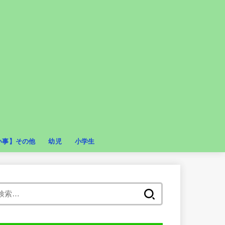
い事】その他
幼児
小学生
ール
幼児教育
スイミング
英語・英会話
ピアノ
体育・体操
くもん
そろばん
サッカー
スイミング
ダンス
テニス
バレエ
ピアノ
プログラミング
リトミック・音楽教室
体育・体操
学習塾
幼児教室
新体操
武道
習字
英語・英会話
野球
検
索: