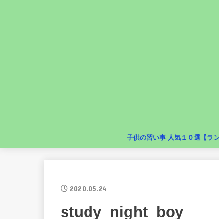
子供の習い事 人気１０選【ラ
スイミング
英語・英会話
ピアノ
体育・体操
くもん
学習塾
リトミック・音楽教室
サッカー
習字
そろばん
2020.05.24
study_night_boy