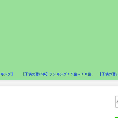
ンキング】
【子供の習い事】ランキング１１位～１８位
【子供の習
ダンス
テニス
バレエ
プログラミング
幼児教室
新体操
武道
野球
バスケットボ
バレーボール
フェンシング
レスリング
フラダンス