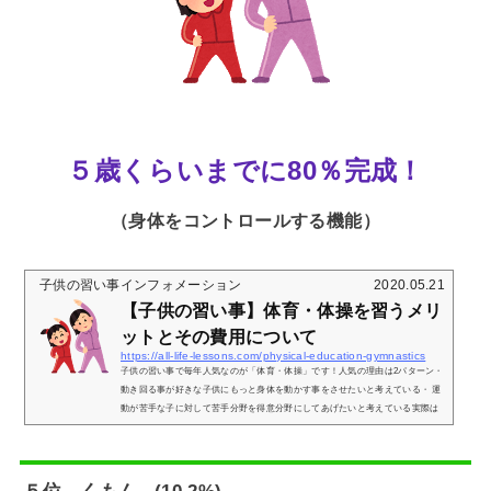
５歳くらいまでに80％完成！
（身体をコントロールする機能）
子供の習い事インフォメーション
2020.05.21
【子供の習い事】体育・体操を習うメリ
ットとその費用について
https://all-life-lessons.com/physical-education-gymnastics
子供の習い事で毎年人気なのが「体育・体操」です！人気の理由は2パターン・
動き回る事が好きな子供にもっと身体を動かす事をさせたいと考えている・ 運
動が苦手な子に対して苦手分野を得意分野にしてあげたいと考えている実際は
この「体育・体操」こそ幼い頃から始めるといいと言われています。今回は 幼
い頃から「体育・体操」を始める事のメリットとその費用についてお伝えいた
します。【子供の習い事】体育・体操が人気な理由とそのメリットについて身
体のコントロールは５歳までに８０％、１０歳までで１００％完成すると言わ