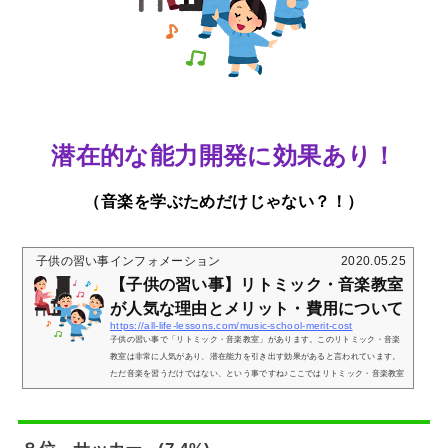
潜在的な能力開発に効果あり！
（音楽を学ぶためだけじゃない？！）
子供の習い事インフォメーション
2020.05.25
【子供の習い事】リトミック・音楽教室
が人気な理由とメリット・費用について
https://all-life-lessons.com/music-school-merit-cost
子供の習い事で「リトミック・音楽教室」があります。このリトミック・音楽
教室は非常に人気があり、潜在能力を引き出す効果があると言われています。
ただ音楽を習うだけではない、という事ですね♪ここではリトミック・音楽教室
の人気の理由やメリット、そのコストについてお伝えいたします。【子供の習
い事】リトミック・音楽教室とは？（内容）音楽の演奏訓練などを幼い頃から
とりあえずやらせるだけでなく、下記５つを重要視した音楽教育手法です。①
音を聞く②音を感じる③音を理解する④「①～③」実践した上で楽器を触って