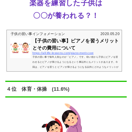
楽器を練習した子供は
〇〇が養われる？！
子供の習い事インフォメーション
2020.05.20
【子供の習い事】ピアノを習うメリット
とその費用について
https://all-life-lessons.com/piano-merit-cost
子供の習い事で毎年人気なのが「ピアノ」です。幼い頃から子供にピアノを習
わせるとピアノが弾けるようになるという事以外にもメリットがあります。今
回は、ピアノを習うと ピアノが弾けるようになる以外にどのようなメリットが
あるのか、 またその費用についてお伝えいたします。⚪︎1子供の習い事でピアノ
が人気の理由について（メリット）子供の習い事でピアノが人気がある理由は
単純に自分の子供にピアノを弾けるようにさせたいというパパママばかりでは
ありません。ピアノを習うメリットは下記の4点です。①ピアノが弾けるよ...
４位 体育・体操 (11.6%)