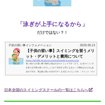
「泳ぎが上手になるから」
だけではない？！
子供の習い事インフォメーション
2020.05.15
【子供の習い事】スイミングを習うメリ
ット・デメリットと費用について
https://all-life-lessons.com/swimming-merit-cost
幼い頃からの習い事で毎年人気なのがスイミングです！さて、なぜスイミング
を習うお子様が多いのでしょうか？泳ぎが上手になるという理由はもちろんあ
るのですが、実は他に狙いがるのです！まずは スイミングの 「メリット・デメ
リット」と「費用」についてお伝えいたします。⚪︎1スイミングを習わせるパパ
とママの狙いは？（メリット）スイミングを習わせるパパとママの狙いとは？
泳ぎが上手になるという理由以外に下記3点があります。①基礎体力が身につく
②免疫力の向上③心肺機能の向上①スイミングは基礎体力をつける事ができ
日本全国のスイミングスクールの一覧はこちらへ
ま...