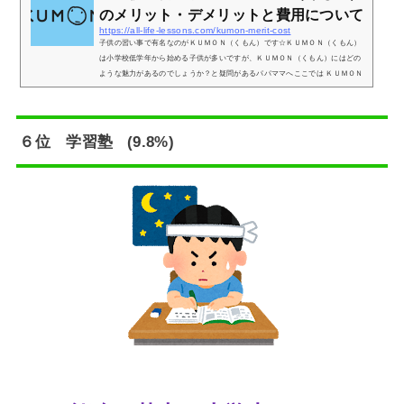
のメリット・デメリットと費用について
https://all-life-lessons.com/kumon-merit-cost
子供の習い事で有名なのがＫＵＭＯＮ（くもん）です☆ＫＵＭＯＮ（くもん）
は小学校低学年から始める子供が多いですが、ＫＵＭＯＮ（くもん）にはどの
ような魅力があるのでしょうか？と疑問があるパパママへここでは ＫＵＭＯＮ
（くもん）のメリット・デメリット、そして費用についてお伝えいたします。
ＫＵＭＯＮ（くもん）のメリット（算数編） 実際の年齢や学年に関係なく、個
人の学力に応じた教材で勉強を進めていくのがＫＵＭＯＮ（くもん）です！そ
して人気の理由の１つはパパママ自身が子供の頃にＫＵＭＯＮ（くもん）を
６位 学習塾 (9.8%)
や...