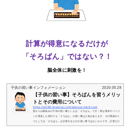
計算が得意になるだけが
「そろばん」ではない？！
脳全体に刺激を！
子供の習い事インフォメーション
2020.05.28
【子供の習い事】そろばんを習うメリッ
トとその費用について
https://all-life-lessons.com/abacus-merit-cost
昔からお馴染みの子供の習い事といえば「そろばん」です！実は電卓やパソコ
ンが普及した現代でも「そろばん」の習い事は人気があります。その理由の１
つとしては「そろばん」が計算するだけの習い事ではないからです。計算だけ
なら電卓があれば十分な現代でなぜ今もなお「そろばん」が人気の習い事なの
か？ここでは 「そろばん」が人気の理由とその費用についてお伝えいたしま