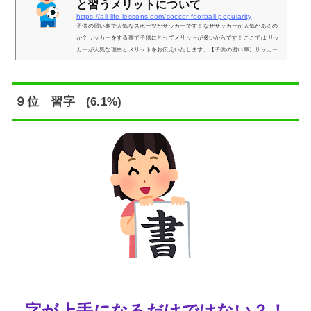
と習うメリットについて
https://all-life-lessons.com/soccer-football-popularity
子供の習い事で人気なスポーツがサッカーです！なぜサッカーが人気があるの
か？サッカーをする事で子供にとってメリットが多いからです！ここでは サッ
カーが人気な理由とメリットをお伝えいたします。【子供の習い事】サッカー
が人気な理由習い事でサッカーが選ばれる理由は３つです！特に男の子に人気
が高いですが、最近は「なでしこジャパン」の活躍により女の子にも人気があ
ります。①子供自身がやりたいと言ってくる②パパママがサッカーが好き（サ
ッカーに好印象を持っている）③サッカーをする事で身につく事が多い【子供
９位 習字 (6.1%)
の習い事...
字が上手になるだけではない？！