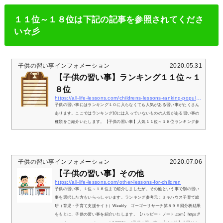
す。【子供の習い事】そろばんが人気の理由について（メリット）「そろば
ん」は昭和時代で習い事の定番でした。令和に入った現代でも「そろばん」は
１１位～１８位は下記の記事を参照されてくださ
人気の習い...
い☆彡
子供の習い事インフォメーション
2020.05.31
【子供の習い事】ランキング１１位～１
８位
https://all-life-lessons.com/childrens-lessons-ranking-popularity-11-18
子供の習い事にはランキング１０に入らなくても人気がある習い事がたくさん
あります。ここではランキング10には入っていないものの人気がある習い事の
種類をご紹介いたします。【子供の習い事】人気１１位～１８位ランキング参
考元：ミキハウス子育て総研（育児・子育て支援サイト）Weekly ゴーゴーリ
サーチ第８９５回分析結果をもとに、子供の習い事を紹介いたします。【ハッ
ピー・ノート.com】https://www.happy-note.com/research/10895.html１１位
ダンス (4.7%)ミキハウス子育て総研が2019年10月に調査した「通わせてます
子供の習い事インフォメーション
2020.07.06
か？...
【子供の習い事】その他
https://all-life-lessons.com/other-lessons-for-children
子供の習い事、１位～１８位まで紹介しましたが、その他という事で別の習い
事を選択した方もいらっしゃいます。ランキング参考元：ミキハウス子育て総
研（育児・子育て支援サイト）Weekly ゴーゴーリサーチ第８９５回分析結果
をもとに、子供の習い事を紹介いたします。【ハッピー・ノート.com】https://
www.happy-note.com/research/10895.html子供の習い事 【その他】今回はミ