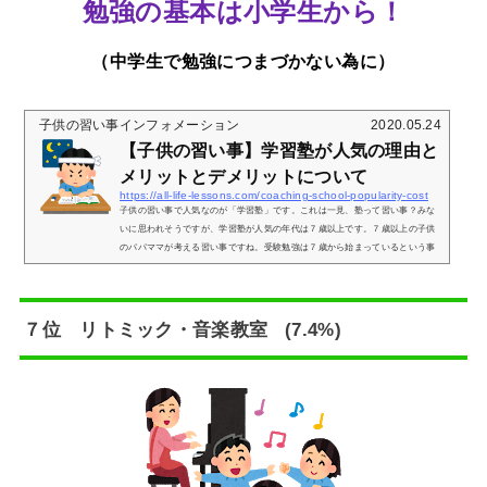
勉強の基本は小学生から！
（中学生で勉強につまづかない為に）
子供の習い事インフォメーション
2020.05.24
【子供の習い事】学習塾が人気の理由と
メリットとデメリットについて
https://all-life-lessons.com/coaching-school-popularity-cost
子供の習い事で人気なのが「学習塾」です。これは一見、塾って習い事？みな
いに思われそうですが、学習塾が人気の年代は７歳以上です。７歳以上の子供
のパパママが考える習い事ですね。受験勉強は７歳から始まっているという事
ですね。ここでは 「学習塾の人気の理由」と「その費用」についてお伝えいた
します。【子供の習い事】学習塾が人気な理由について７歳以上の子供のパパ
ママに人気なんです。子供自身が選ぶというより子供の将来を考えたパパママ
が選ぶ「習い事」という事になります。なぜ学習塾に通わせたいのか？ですが
７位 リトミック・音楽教室 (7.4%)
理由は...