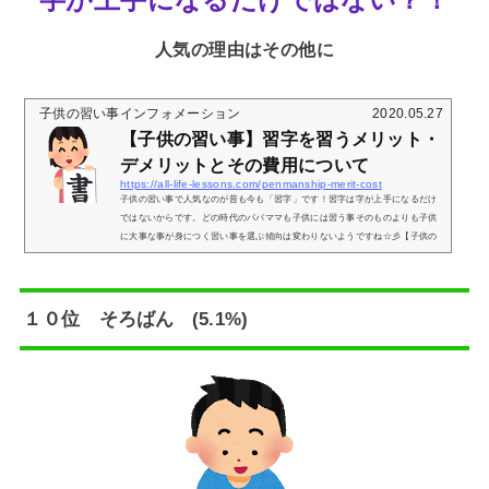
人気の理由はその他に
子供の習い事インフォメーション
2020.05.27
【子供の習い事】習字を習うメリット・
デメリットとその費用について
https://all-life-lessons.com/penmanship-merit-cost
子供の習い事で人気なのが昔も今も「習字」です！習字は字が上手になるだけ
ではないからです。どの時代のパパママも子供には習う事そのものよりも子供
に大事な事が身につく習い事を選ぶ傾向は変わりないようですね☆彡【子供の
習い事】習字をならう事のメリットとは？デジタル時代なんだから綺麗な字は
パソコンが書いてくれる！と思っている人も多いようですが、そうではありま
せん！ デジタル時代だからこそ自分の字はキレイでありたいのです！そう思う
パパママが実際に多いようです。習字をならうメリットとは？「字が上手にな
１０位 そろばん (5.1%)
るだけ...